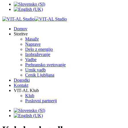
Domov
Storitve
Masaže
Naprave
Delo z energijo
Izobraževanje
Vadbe
Prehransko svetovanje
Urnik vadb
Cenik Ljubljana
Dogodki
Kontakt
VIT-AL Klub
Klub
Poslovni partnerji