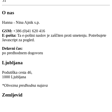
31
O nas
Hanna - Nina Ajnik s.p.
GSM:
+386 (0)41 620 416
E-pošta:
Ta e-poštni naslov je zaščiten proti smetenju. Potrebujete
Javascript za pogled.
Delavni čas:
po predhodnem dogovoru
Ljubljana
Podutiška cesta 46,
1000 Ljubljana
*Obvezna predhodna najava
Zemljevid