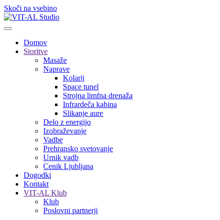
Skoči na vsebino
Domov
Storitve
Masaže
Naprave
Kolarij
Space tunel
Strojna limfna drenaža
Infrardeča kabina
Slikanje aure
Delo z energijo
Izobraževanje
Vadbe
Prehransko svetovanje
Urnik vadb
Cenik Ljubljana
Dogodki
Kontakt
VIT-AL Klub
Klub
Poslovni partnerji