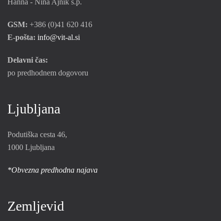
Hanna - Nina Ajnik s.p.
GSM:
+386 (0)41 620 416
E-pošta:
info@vit-al.si
Delavni čas:
po predhodnem dogovoru
Ljubljana
Podutiška cesta 46,
1000 Ljubljana
*Obvezna predhodna najava
Zemljevid