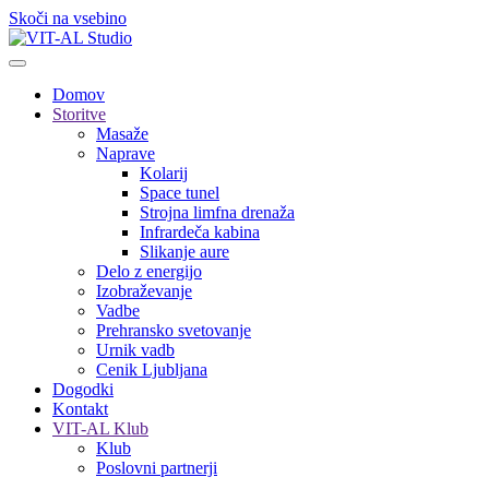
Skoči na vsebino
Domov
Storitve
Masaže
Naprave
Kolarij
Space tunel
Strojna limfna drenaža
Infrardeča kabina
Slikanje aure
Delo z energijo
Izobraževanje
Vadbe
Prehransko svetovanje
Urnik vadb
Cenik Ljubljana
Dogodki
Kontakt
VIT-AL Klub
Klub
Poslovni partnerji