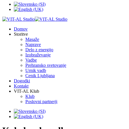
Domov
Storitve
Masaže
Naprave
Delo z energijo
Izobraževanje
Vadbe
Prehransko svetovanje
Urnik vadb
Cenik Ljubljana
Dogodki
Kontakt
VIT-AL Klub
Klub
Poslovni partnerji