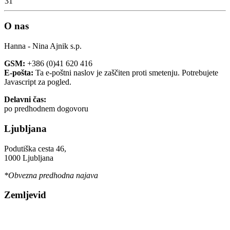
31
O nas
Hanna - Nina Ajnik s.p.
GSM:
+386 (0)41 620 416
E-pošta:
Ta e-poštni naslov je zaščiten proti smetenju. Potrebujete
Javascript za pogled.
Delavni čas:
po predhodnem dogovoru
Ljubljana
Podutiška cesta 46,
1000 Ljubljana
*Obvezna predhodna najava
Zemljevid