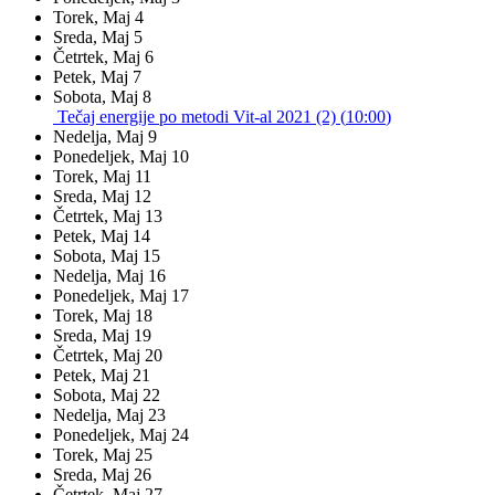
Torek,
Maj
4
Sreda,
Maj
5
Četrtek,
Maj
6
Petek,
Maj
7
Sobota,
Maj
8
Tečaj energije po metodi Vit-al 2021 (2) (
10:00
)
Nedelja,
Maj
9
Ponedeljek,
Maj
10
Torek,
Maj
11
Sreda,
Maj
12
Četrtek,
Maj
13
Petek,
Maj
14
Sobota,
Maj
15
Nedelja,
Maj
16
Ponedeljek,
Maj
17
Torek,
Maj
18
Sreda,
Maj
19
Četrtek,
Maj
20
Petek,
Maj
21
Sobota,
Maj
22
Nedelja,
Maj
23
Ponedeljek,
Maj
24
Torek,
Maj
25
Sreda,
Maj
26
Četrtek,
Maj
27