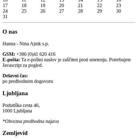
17
18
19
20
21
22
23
24
25
26
27
28
29
30
31
O nas
Hanna - Nina Ajnik s.p.
GSM:
+386 (0)41 620 416
E-pošta:
Ta e-poštni naslov je zaščiten proti smetenju. Potrebujete
Javascript za pogled.
Delavni čas:
po predhodnem dogovoru
Ljubljana
Podutiška cesta 46,
1000 Ljubljana
*Obvezna predhodna najava
Zemljevid