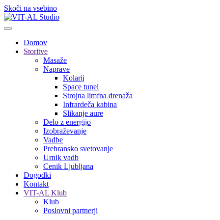
Skoči na vsebino
Domov
Storitve
Masaže
Naprave
Kolarij
Space tunel
Strojna limfna drenaža
Infrardeča kabina
Slikanje aure
Delo z energijo
Izobraževanje
Vadbe
Prehransko svetovanje
Urnik vadb
Cenik Ljubljana
Dogodki
Kontakt
VIT-AL Klub
Klub
Poslovni partnerji