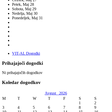
Petek,
Maj
28
Sobota,
Maj
29
Nedelja,
Maj
30
Ponedeljek,
Maj
31
VIT-AL Dogodki
Prihajajoči dogodki
Ni prihajajočih dogodkov
Koledar dogodkov
Avgust
2026
M
T
W
T
F
S
S
1
2
3
4
5
6
7
8
9
10
11
12
13
14
15
16