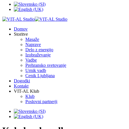
Domov
Storitve
Masaže
Naprave
Delo z energijo
Izobraževanje
Vadbe
Prehransko svetovanje
Urnik vadb
Cenik Ljubljana
Dogodki
Kontakt
VIT-AL Klub
Klub
Poslovni partnerji