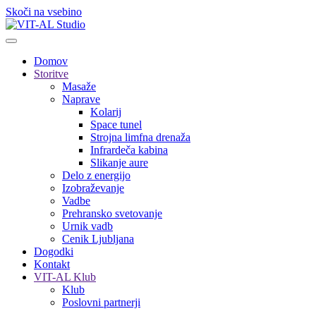
Skoči na vsebino
Domov
Storitve
Masaže
Naprave
Kolarij
Space tunel
Strojna limfna drenaža
Infrardeča kabina
Slikanje aure
Delo z energijo
Izobraževanje
Vadbe
Prehransko svetovanje
Urnik vadb
Cenik Ljubljana
Dogodki
Kontakt
VIT-AL Klub
Klub
Poslovni partnerji