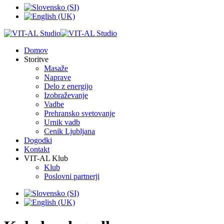
Domov
Storitve
Masaže
Naprave
Delo z energijo
Izobraževanje
Vadbe
Prehransko svetovanje
Urnik vadb
Cenik Ljubljana
Dogodki
Kontakt
VIT-AL Klub
Klub
Poslovni partnerji