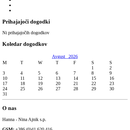
Prihajajoči dogodki
Ni prihajajočih dogodkov
Koledar dogodkov
Avgust
2026
M
T
W
T
F
S
S
1
2
3
4
5
6
7
8
9
10
11
12
13
14
15
16
17
18
19
20
21
22
23
24
25
26
27
28
29
30
31
O nas
Hanna - Nina Ajnik s.p.
GSM:
+386 (0)41 620 416