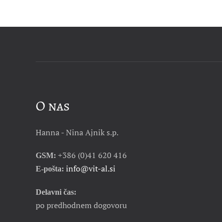
O nas
Hanna - Nina Ajnik s.p.
+386 (0)41 620 416
GSM:
info@vit-al.si
E-pošta:
Delavni čas:
po predhodnem dogovoru