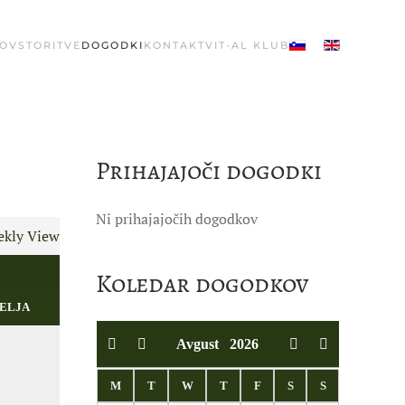
OV
STORITVE
DOGODKI
KONTAKT
VIT-AL KLUB
Prihajajoči dogodki
Ni prihajajočih dogodkov
kly View
Koledar dogodkov
ELJA
Avgust
2026
M
T
W
T
F
S
S