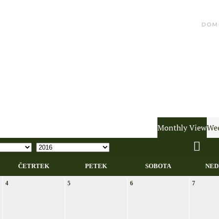
DOM
Monthly View
Wee
ČETRTEK
PETEK
SOBOTA
NED
4
5
6
7