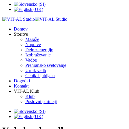
Domov
Storitve
Masaže
Naprave
Delo z energijo
Izobraževanje
Vadbe
Prehransko svetovanje
Urnik vadb
Cenik Ljubljana
Dogodki
Kontakt
VIT-AL Klub
Klub
Poslovni partnerji