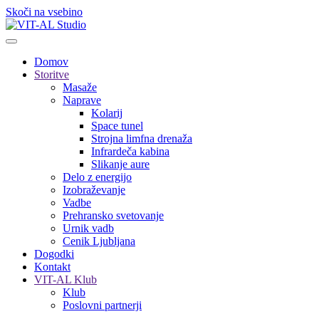
Skoči na vsebino
Domov
Storitve
Masaže
Naprave
Kolarij
Space tunel
Strojna limfna drenaža
Infrardeča kabina
Slikanje aure
Delo z energijo
Izobraževanje
Vadbe
Prehransko svetovanje
Urnik vadb
Cenik Ljubljana
Dogodki
Kontakt
VIT-AL Klub
Klub
Poslovni partnerji