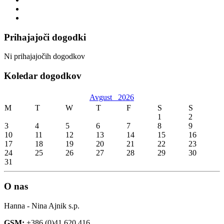
Prihajajoči dogodki
Ni prihajajočih dogodkov
Koledar dogodkov
Avgust
2026
M
T
W
T
F
S
S
1
2
3
4
5
6
7
8
9
10
11
12
13
14
15
16
17
18
19
20
21
22
23
24
25
26
27
28
29
30
31
O nas
Hanna - Nina Ajnik s.p.
GSM:
+386 (0)41 620 416