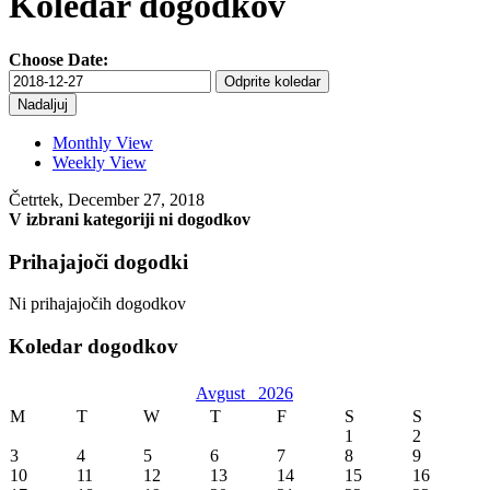
Koledar dogodkov
Choose Date:
Odprite koledar
Monthly View
Weekly View
Četrtek, December 27, 2018
V izbrani kategoriji ni dogodkov
Prihajajoči dogodki
Ni prihajajočih dogodkov
Koledar dogodkov
Avgust
2026
M
T
W
T
F
S
S
1
2
3
4
5
6
7
8
9
10
11
12
13
14
15
16