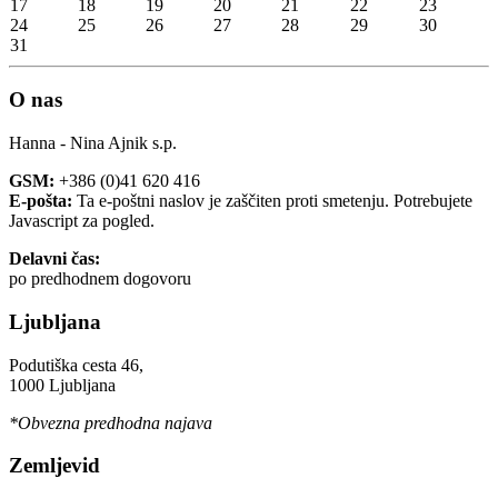
17
18
19
20
21
22
23
24
25
26
27
28
29
30
31
O nas
Hanna - Nina Ajnik s.p.
GSM:
+386 (0)41 620 416
E-pošta:
Ta e-poštni naslov je zaščiten proti smetenju. Potrebujete
Javascript za pogled.
Delavni čas:
po predhodnem dogovoru
Ljubljana
Podutiška cesta 46,
1000 Ljubljana
*Obvezna predhodna najava
Zemljevid