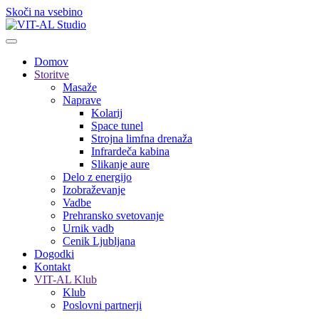
Skoči na vsebino
Domov
Storitve
Masaže
Naprave
Kolarij
Space tunel
Strojna limfna drenaža
Infrardeča kabina
Slikanje aure
Delo z energijo
Izobraževanje
Vadbe
Prehransko svetovanje
Urnik vadb
Cenik Ljubljana
Dogodki
Kontakt
VIT-AL Klub
Klub
Poslovni partnerji