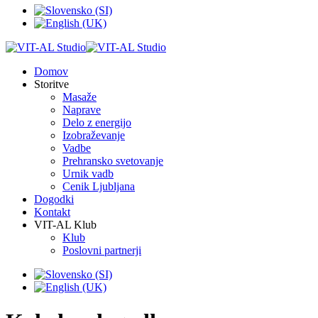
Domov
Storitve
Masaže
Naprave
Delo z energijo
Izobraževanje
Vadbe
Prehransko svetovanje
Urnik vadb
Cenik Ljubljana
Dogodki
Kontakt
VIT-AL Klub
Klub
Poslovni partnerji