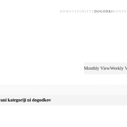
DOMOV
STORITVE
DOGODKI
KONTA
Monthly View
Weekly 
EDAR
EK, FEBRUAR 22, 2019
rani kategoriji ni dogodkov