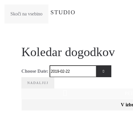
Skoči na vsebino
Koledar dogodkov
Choose Date:
ODPRITE KOL
PET
V izb