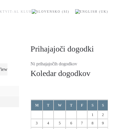
KT
VIT-AL KLUB
Prihajajoči dogodki
Ni prihajajočih dogodkov
View
Koledar dogodkov
Avgust
2026
M
T
W
T
F
S
S
1
2
3
4
5
6
7
8
9