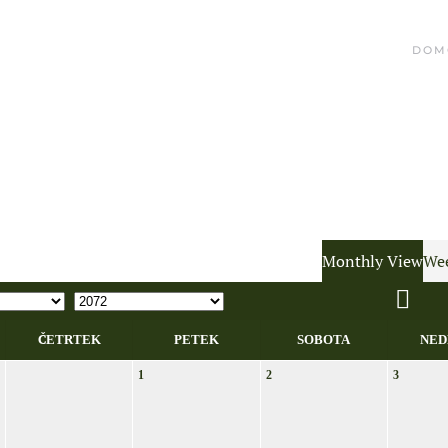
DOM
Monthly View
Wee
ČETRTEK
PETEK
SOBOTA
NED
1
2
3