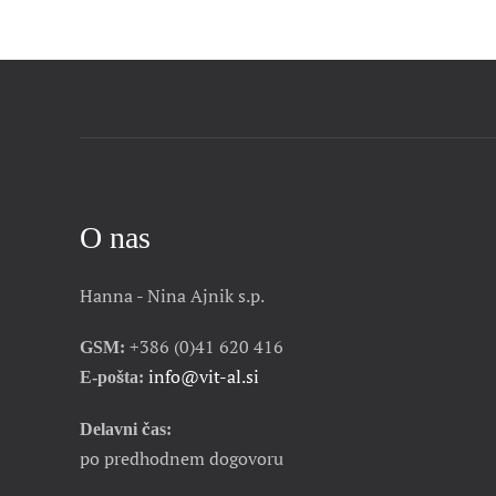
O nas
Hanna - Nina Ajnik s.p.
+386 (0)41 620 416
GSM:
info@vit-al.si
E-pošta:
Delavni čas:
po predhodnem dogovoru