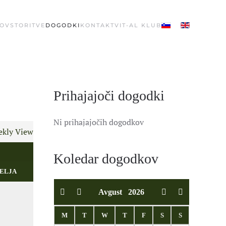
OV
STORITVE
DOGODKI
KONTAKT
VIT-AL KLUB
Prihajajoči dogodki
Ni prihajajočih dogodkov
kly View
Koledar dogodkov
ELJA
Avgust
2026
M
T
W
T
F
S
S