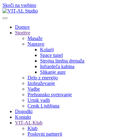
Skoči na vsebino
Domov
Storitve
Masaže
Naprave
Kolarij
Space tunel
Strojna limfna drenaža
Infrardeča kabina
Slikanje aure
Delo z energijo
Izobraževanje
Vadbe
Prehransko svetovanje
Urnik vadb
Cenik Ljubljana
Dogodki
Kontakt
VIT-AL Klub
Klub
Poslovni partnerji