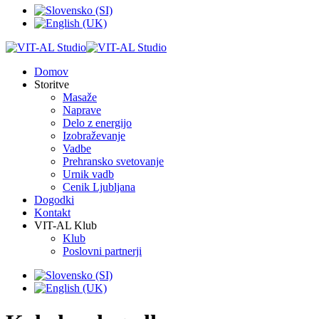
Domov
Storitve
Masaže
Naprave
Delo z energijo
Izobraževanje
Vadbe
Prehransko svetovanje
Urnik vadb
Cenik Ljubljana
Dogodki
Kontakt
VIT-AL Klub
Klub
Poslovni partnerji