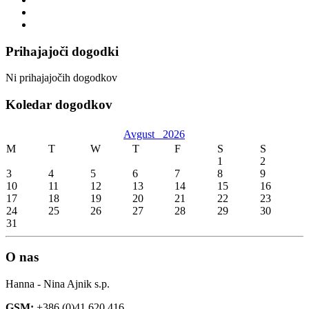
Prihajajoči dogodki
Ni prihajajočih dogodkov
Koledar dogodkov
Avgust
2026
M
T
W
T
F
S
S
1
2
3
4
5
6
7
8
9
10
11
12
13
14
15
16
17
18
19
20
21
22
23
24
25
26
27
28
29
30
31
O nas
Hanna - Nina Ajnik s.p.
GSM:
+386 (0)41 620 416