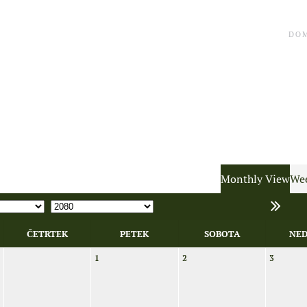
DO
Monthly View
Wee
ČETRTEK
PETEK
SOBOTA
NED
1
2
3