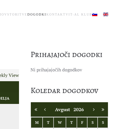
MOV
STORITVE
DOGODKI
KONTAKT
VIT-AL KLUB
Prihajajoči dogodki
Ni prihajajočih dogodkov
kly View
Koledar dogodkov
ELJA
Avgust
2026
M
T
W
T
F
S
S