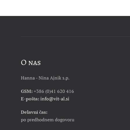
O nas
Hanna - Nina Ajnik s.p.
GSM:
+386 (0)41 620 416
E-pošta:
info@vit-al.si
Delavni čas:
po predhodnem dogovoru