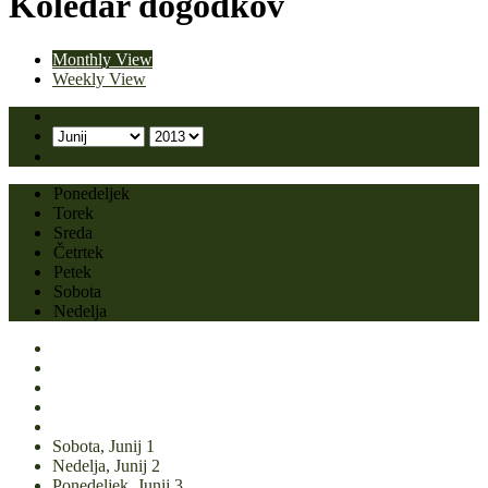
Koledar dogodkov
Monthly View
Weekly View
Ponedeljek
Torek
Sreda
Četrtek
Petek
Sobota
Nedelja
Sobota,
Junij
1
Nedelja,
Junij
2
Ponedeljek,
Junij
3