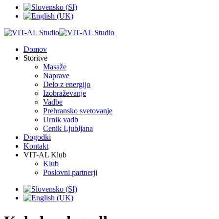
Domov
Storitve
Masaže
Naprave
Delo z energijo
Izobraževanje
Vadbe
Prehransko svetovanje
Urnik vadb
Cenik Ljubljana
Dogodki
Kontakt
VIT-AL Klub
Klub
Poslovni partnerji