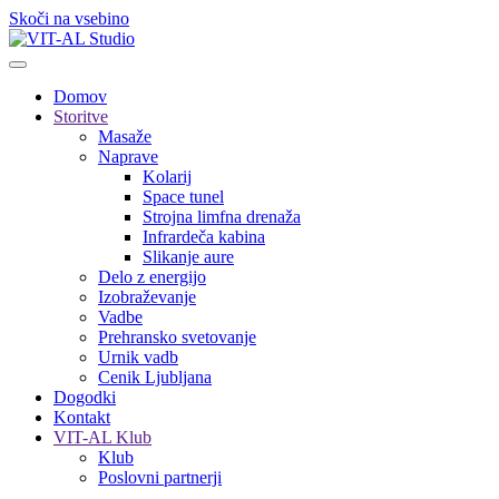
Skoči na vsebino
Domov
Storitve
Masaže
Naprave
Kolarij
Space tunel
Strojna limfna drenaža
Infrardeča kabina
Slikanje aure
Delo z energijo
Izobraževanje
Vadbe
Prehransko svetovanje
Urnik vadb
Cenik Ljubljana
Dogodki
Kontakt
VIT-AL Klub
Klub
Poslovni partnerji