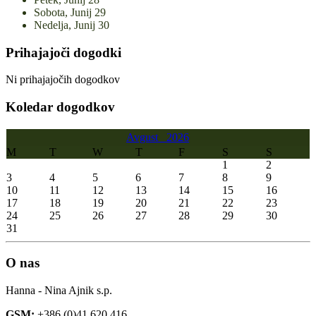
Sobota,
Junij
29
Nedelja,
Junij
30
Prihajajoči dogodki
Ni prihajajočih dogodkov
Koledar dogodkov
Avgust
2026
M
T
W
T
F
S
S
1
2
3
4
5
6
7
8
9
10
11
12
13
14
15
16
17
18
19
20
21
22
23
24
25
26
27
28
29
30
31
O nas
Hanna - Nina Ajnik s.p.
GSM:
+386 (0)41 620 416