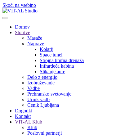
Skoči na vsebino
Domov
Storitve
Masaže
Naprave
Kolarij
Space tunel
Strojna limfna drenaža
Infrardeča kabina
Slikanje aure
Delo z energijo
Izobraževanje
Vadbe
Prehransko svetovanje
Urnik vadb
Cenik Ljubljana
Dogodki
Kontakt
VIT-AL Klub
Klub
Poslovni partnerji