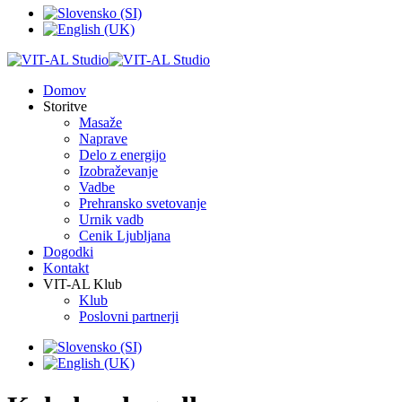
Domov
Storitve
Masaže
Naprave
Delo z energijo
Izobraževanje
Vadbe
Prehransko svetovanje
Urnik vadb
Cenik Ljubljana
Dogodki
Kontakt
VIT-AL Klub
Klub
Poslovni partnerji