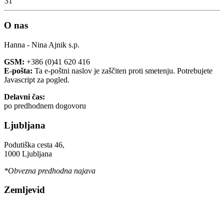
31
O nas
Hanna - Nina Ajnik s.p.
GSM:
+386 (0)41 620 416
E-pošta:
Ta e-poštni naslov je zaščiten proti smetenju. Potrebujete
Javascript za pogled.
Delavni čas:
po predhodnem dogovoru
Ljubljana
Podutiška cesta 46,
1000 Ljubljana
*Obvezna predhodna najava
Zemljevid