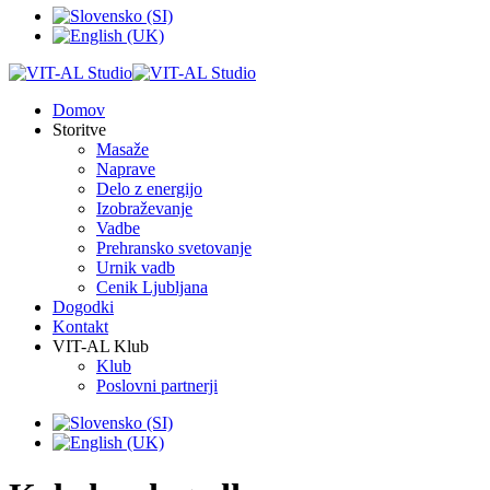
Domov
Storitve
Masaže
Naprave
Delo z energijo
Izobraževanje
Vadbe
Prehransko svetovanje
Urnik vadb
Cenik Ljubljana
Dogodki
Kontakt
VIT-AL Klub
Klub
Poslovni partnerji