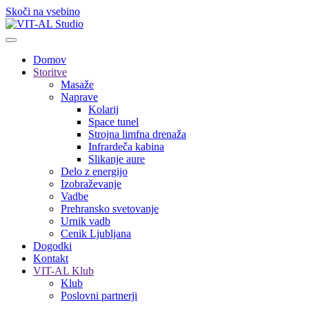
Skoči na vsebino
Domov
Storitve
Masaže
Naprave
Kolarij
Space tunel
Strojna limfna drenaža
Infrardeča kabina
Slikanje aure
Delo z energijo
Izobraževanje
Vadbe
Prehransko svetovanje
Urnik vadb
Cenik Ljubljana
Dogodki
Kontakt
VIT-AL Klub
Klub
Poslovni partnerji