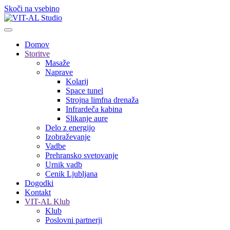
Skoči na vsebino
Domov
Storitve
Masaže
Naprave
Kolarij
Space tunel
Strojna limfna drenaža
Infrardeča kabina
Slikanje aure
Delo z energijo
Izobraževanje
Vadbe
Prehransko svetovanje
Urnik vadb
Cenik Ljubljana
Dogodki
Kontakt
VIT-AL Klub
Klub
Poslovni partnerji