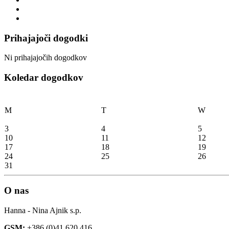
Prihajajoči dogodki
Ni prihajajočih dogodkov
Koledar dogodkov
M
T
W
3
4
5
10
11
12
17
18
19
24
25
26
31
O nas
Hanna - Nina Ajnik s.p.
GSM:
+386 (0)41 620 416