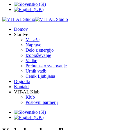
Domov
Storitve
Masaže
Naprave
Delo z energijo
Izobraževanje
Vadbe
Prehransko svetovanje
Urnik vadb
Cenik Ljubljana
Dogodki
Kontakt
VIT-AL Klub
Klub
Poslovni partnerji