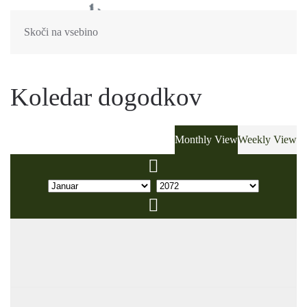
Skoči na vsebino
Koledar dogodkov
Monthly View
Weekly View