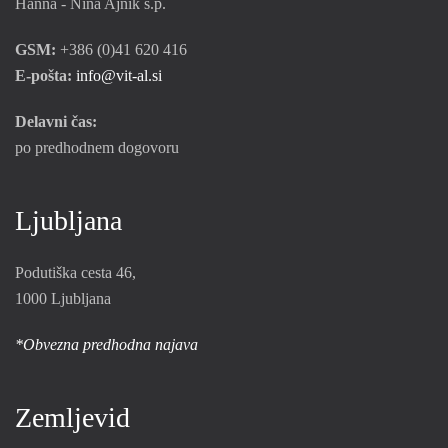
Hanna - Nina Ajnik s.p.
GSM:
+386 (0)41 620 416
E-pošta:
info@vit-al.si
Delavni čas:
po predhodnem dogovoru
Ljubljana
Podutiška cesta 46,
1000 Ljubljana
*Obvezna predhodna najava
Zemljevid