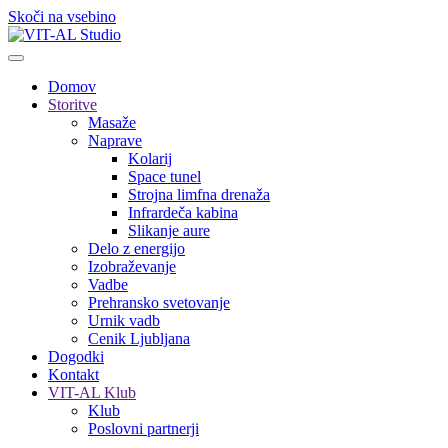
Skoči na vsebino
Domov
Storitve
Masaže
Naprave
Kolarij
Space tunel
Strojna limfna drenaža
Infrardeča kabina
Slikanje aure
Delo z energijo
Izobraževanje
Vadbe
Prehransko svetovanje
Urnik vadb
Cenik Ljubljana
Dogodki
Kontakt
VIT-AL Klub
Klub
Poslovni partnerji