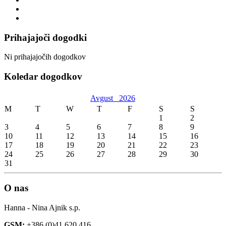
Prihajajoči dogodki
Ni prihajajočih dogodkov
Koledar dogodkov
Avgust
2026
M
T
W
T
F
S
S
1
2
3
4
5
6
7
8
9
10
11
12
13
14
15
16
17
18
19
20
21
22
23
24
25
26
27
28
29
30
31
O nas
Hanna - Nina Ajnik s.p.
GSM:
+386 (0)41 620 416