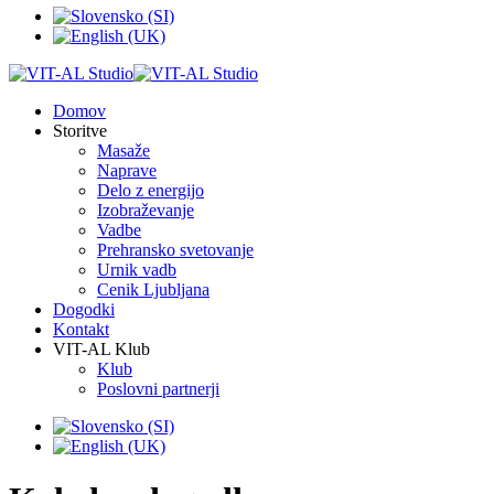
Domov
Storitve
Masaže
Naprave
Delo z energijo
Izobraževanje
Vadbe
Prehransko svetovanje
Urnik vadb
Cenik Ljubljana
Dogodki
Kontakt
VIT-AL Klub
Klub
Poslovni partnerji