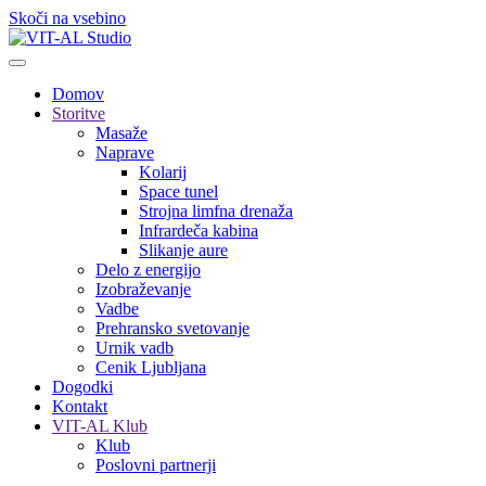
Skoči na vsebino
Domov
Storitve
Masaže
Naprave
Kolarij
Space tunel
Strojna limfna drenaža
Infrardeča kabina
Slikanje aure
Delo z energijo
Izobraževanje
Vadbe
Prehransko svetovanje
Urnik vadb
Cenik Ljubljana
Dogodki
Kontakt
VIT-AL Klub
Klub
Poslovni partnerji