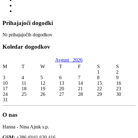
Prihajajoči dogodki
Ni prihajajočih dogodkov
Koledar dogodkov
Avgust
2026
M
T
W
T
F
S
S
1
2
3
4
5
6
7
8
9
10
11
12
13
14
15
16
17
18
19
20
21
22
23
24
25
26
27
28
29
30
31
O nas
Hanna - Nina Ajnik s.p.
GSM:
+386 (0)41 620 416