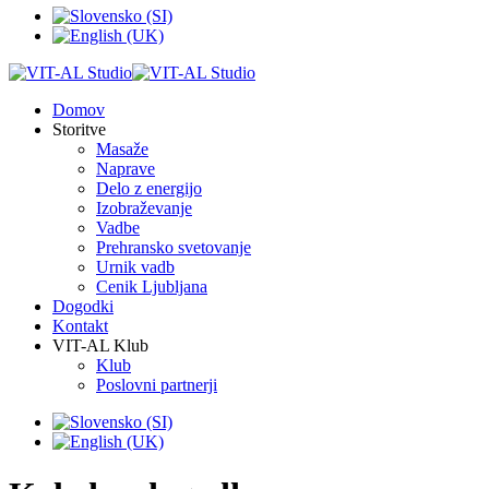
Domov
Storitve
Masaže
Naprave
Delo z energijo
Izobraževanje
Vadbe
Prehransko svetovanje
Urnik vadb
Cenik Ljubljana
Dogodki
Kontakt
VIT-AL Klub
Klub
Poslovni partnerji