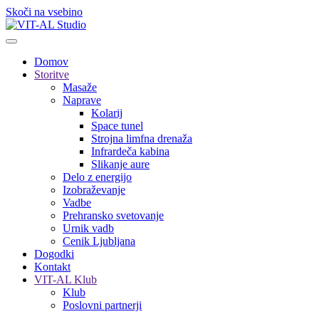
Skoči na vsebino
Domov
Storitve
Masaže
Naprave
Kolarij
Space tunel
Strojna limfna drenaža
Infrardeča kabina
Slikanje aure
Delo z energijo
Izobraževanje
Vadbe
Prehransko svetovanje
Urnik vadb
Cenik Ljubljana
Dogodki
Kontakt
VIT-AL Klub
Klub
Poslovni partnerji