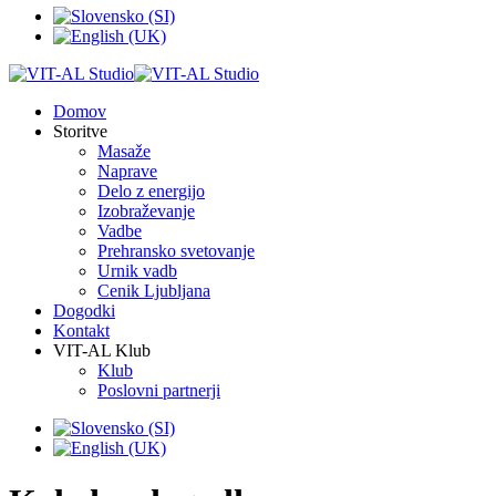
Domov
Storitve
Masaže
Naprave
Delo z energijo
Izobraževanje
Vadbe
Prehransko svetovanje
Urnik vadb
Cenik Ljubljana
Dogodki
Kontakt
VIT-AL Klub
Klub
Poslovni partnerji