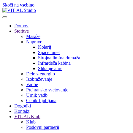
Skoči na vsebino
Domov
Storitve
Masaže
Naprave
Kolarij
Space tunel
Strojna limfna drenaža
Infrardeča kabina
Slikanje aure
Delo z energijo
Izobraževanje
Vadbe
Prehransko svetovanje
Urnik vadb
Cenik Ljubljana
Dogodki
Kontakt
VIT-AL Klub
Klub
Poslovni partnerji