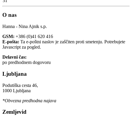
31
O nas
Hanna - Nina Ajnik s.p.
GSM:
+386 (0)41 620 416
E-pošta:
Ta e-poštni naslov je zaščiten proti smetenju. Potrebujete
Javascript za pogled.
Delavni čas:
po predhodnem dogovoru
Ljubljana
Podutiška cesta 46,
1000 Ljubljana
*Obvezna predhodna najava
Zemljevid