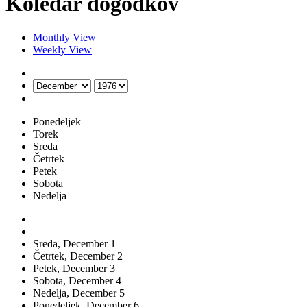
Koledar dogodkov
Monthly View
Weekly View
Ponedeljek
Torek
Sreda
Četrtek
Petek
Sobota
Nedelja
Sreda,
December
1
Četrtek,
December
2
Petek,
December
3
Sobota,
December
4
Nedelja,
December
5
Ponedeljek,
December
6