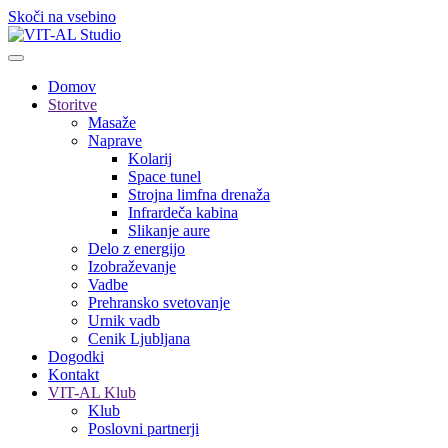
Skoči na vsebino
Domov
Storitve
Masaže
Naprave
Kolarij
Space tunel
Strojna limfna drenaža
Infrardeča kabina
Slikanje aure
Delo z energijo
Izobraževanje
Vadbe
Prehransko svetovanje
Urnik vadb
Cenik Ljubljana
Dogodki
Kontakt
VIT-AL Klub
Klub
Poslovni partnerji