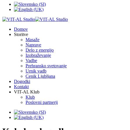
Domov
Storitve
Masaže
Naprave
Delo z energijo
Izobraževanje
Vadbe
Prehransko svetovanje
Urnik vadb
Cenik Ljubljana
Dogodki
Kontakt
VIT-AL Klub
Klub
Poslovni partnerji