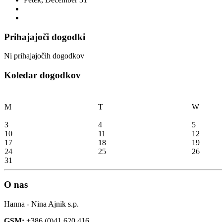
Prihajajoči dogodki
Ni prihajajočih dogodkov
Koledar dogodkov
M
T
W
3
4
5
10
11
12
17
18
19
24
25
26
31
O nas
Hanna - Nina Ajnik s.p.
GSM:
+386 (0)41 620 416