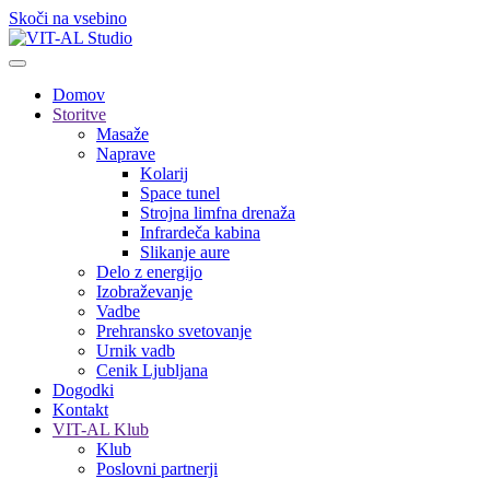
Skoči na vsebino
Domov
Storitve
Masaže
Naprave
Kolarij
Space tunel
Strojna limfna drenaža
Infrardeča kabina
Slikanje aure
Delo z energijo
Izobraževanje
Vadbe
Prehransko svetovanje
Urnik vadb
Cenik Ljubljana
Dogodki
Kontakt
VIT-AL Klub
Klub
Poslovni partnerji