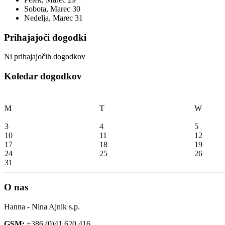
Sobota,
Marec
30
Nedelja,
Marec
31
Prihajajoči dogodki
Ni prihajajočih dogodkov
Koledar dogodkov
M
T
W
3
4
5
10
11
12
17
18
19
24
25
26
31
O nas
Hanna - Nina Ajnik s.p.
GSM:
+386 (0)41 620 416