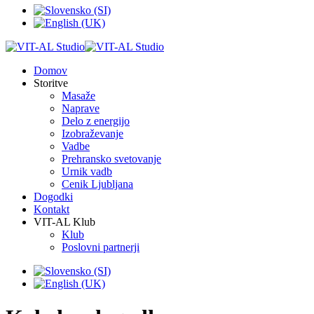
Domov
Storitve
Masaže
Naprave
Delo z energijo
Izobraževanje
Vadbe
Prehransko svetovanje
Urnik vadb
Cenik Ljubljana
Dogodki
Kontakt
VIT-AL Klub
Klub
Poslovni partnerji