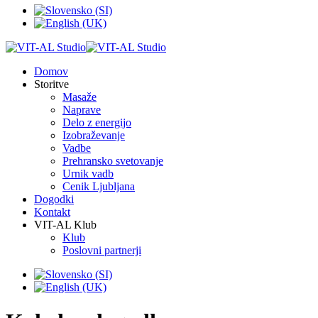
Domov
Storitve
Masaže
Naprave
Delo z energijo
Izobraževanje
Vadbe
Prehransko svetovanje
Urnik vadb
Cenik Ljubljana
Dogodki
Kontakt
VIT-AL Klub
Klub
Poslovni partnerji