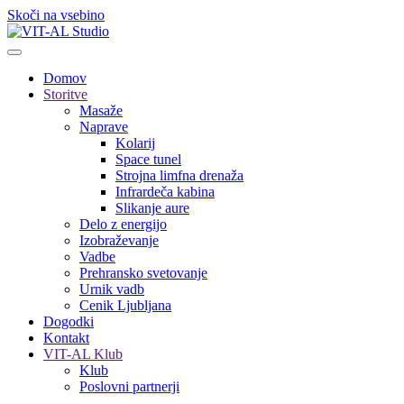
Skoči na vsebino
Domov
Storitve
Masaže
Naprave
Kolarij
Space tunel
Strojna limfna drenaža
Infrardeča kabina
Slikanje aure
Delo z energijo
Izobraževanje
Vadbe
Prehransko svetovanje
Urnik vadb
Cenik Ljubljana
Dogodki
Kontakt
VIT-AL Klub
Klub
Poslovni partnerji