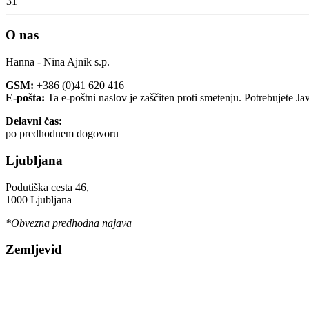
31
O nas
Hanna - Nina Ajnik s.p.
GSM:
+386 (0)41 620 416
E-pošta:
Ta e-poštni naslov je zaščiten proti smetenju. Potrebujete Ja
Delavni čas:
po predhodnem dogovoru
Ljubljana
Podutiška cesta 46,
1000 Ljubljana
*Obvezna predhodna najava
Zemljevid