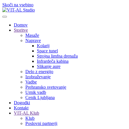
Skoči na vsebino
Domov
Storitve
Masaže
Naprave
Kolarij
Space tunel
Strojna limfna drenaža
Infrardeča kabina
Slikanje aure
Delo z energijo
Izobraževanje
Vadbe
Prehransko svetovanje
Urnik vadb
Cenik Ljubljana
Dogodki
Kontakt
VIT-AL Klub
Klub
Poslovni partnerji