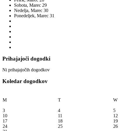
Sobota,
Marec
29
Nedelja,
Marec
30
Ponedeljek,
Marec
31
Prihajajoči dogodki
Ni prihajajočih dogodkov
Koledar dogodkov
M
T
W
3
4
5
10
11
12
17
18
19
24
25
26