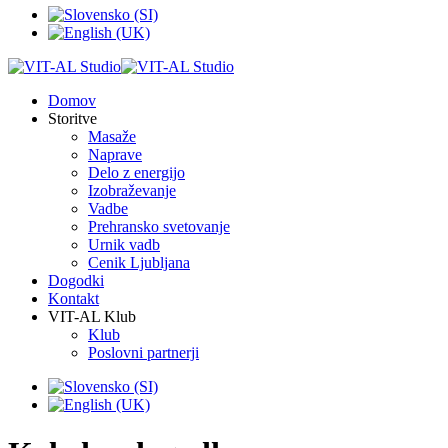
Domov
Storitve
Masaže
Naprave
Delo z energijo
Izobraževanje
Vadbe
Prehransko svetovanje
Urnik vadb
Cenik Ljubljana
Dogodki
Kontakt
VIT-AL Klub
Klub
Poslovni partnerji