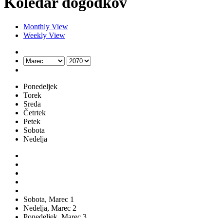
Koledar dogodkov
Monthly View
Weekly View
Ponedeljek
Torek
Sreda
Četrtek
Petek
Sobota
Nedelja
Sobota,
Marec
1
Nedelja,
Marec
2
Ponedeljek,
Marec
3