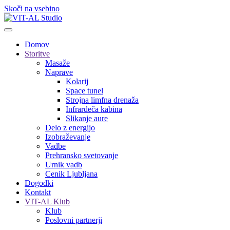
Skoči na vsebino
Domov
Storitve
Masaže
Naprave
Kolarij
Space tunel
Strojna limfna drenaža
Infrardeča kabina
Slikanje aure
Delo z energijo
Izobraževanje
Vadbe
Prehransko svetovanje
Urnik vadb
Cenik Ljubljana
Dogodki
Kontakt
VIT-AL Klub
Klub
Poslovni partnerji