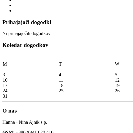
Prihajajoči dogodki
Ni prihajajočih dogodkov
Koledar dogodkov
M
T
W
3
4
5
10
11
12
17
18
19
24
25
26
31
O nas
Hanna - Nina Ajnik s.p.
GSM:
+386 (0)41 620 416