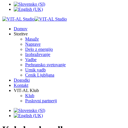
Domov
Storitve
Masaže
Naprave
Delo z energijo
Izobraževanje
Vadbe
Prehransko svetovanje
Urnik vadb
Cenik Ljubljana
Dogodki
Kontakt
VIT-AL Klub
Klub
Poslovni partnerji