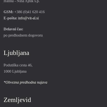
Hanna - Nina Ajnik s.p.
GSM:
+386 (0)41 620 416
E-pošta:
info@vit-al.si
Delavni čas:
po predhodnem dogovoru
Ljubljana
Podutiška cesta 46,
1000 Ljubljana
*Obvezna predhodna najava
Zemljevid