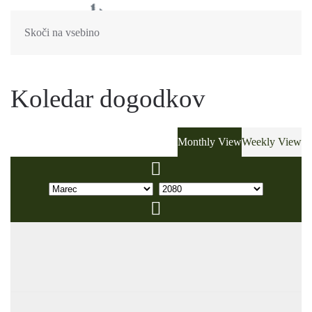
Skoči na vsebino
Koledar dogodkov
Monthly View
Weekly View