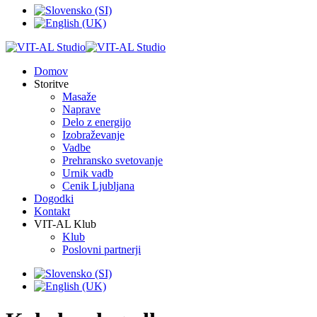
Domov
Storitve
Masaže
Naprave
Delo z energijo
Izobraževanje
Vadbe
Prehransko svetovanje
Urnik vadb
Cenik Ljubljana
Dogodki
Kontakt
VIT-AL Klub
Klub
Poslovni partnerji