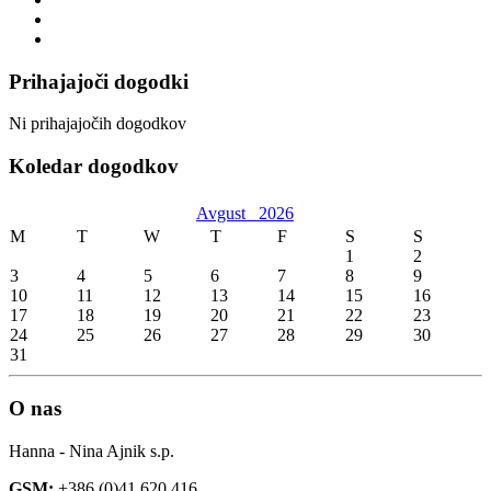
Prihajajoči dogodki
Ni prihajajočih dogodkov
Koledar dogodkov
Avgust
2026
M
T
W
T
F
S
S
1
2
3
4
5
6
7
8
9
10
11
12
13
14
15
16
17
18
19
20
21
22
23
24
25
26
27
28
29
30
31
O nas
Hanna - Nina Ajnik s.p.
GSM:
+386 (0)41 620 416