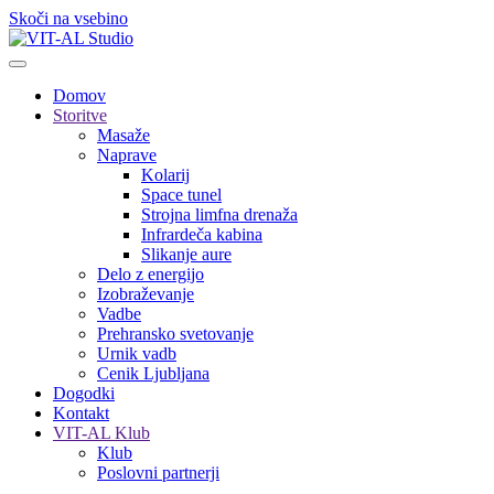
Skoči na vsebino
Domov
Storitve
Masaže
Naprave
Kolarij
Space tunel
Strojna limfna drenaža
Infrardeča kabina
Slikanje aure
Delo z energijo
Izobraževanje
Vadbe
Prehransko svetovanje
Urnik vadb
Cenik Ljubljana
Dogodki
Kontakt
VIT-AL Klub
Klub
Poslovni partnerji