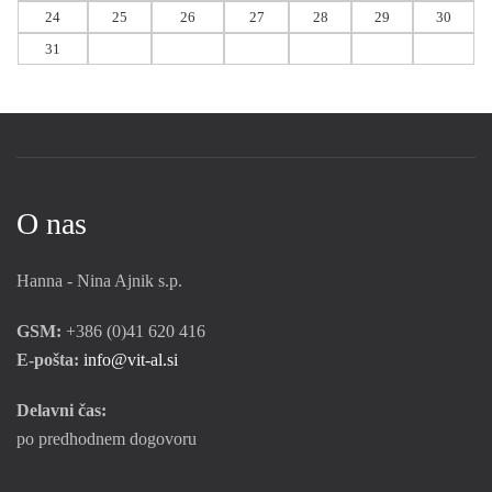
24
25
26
27
28
29
30
31
O nas
Hanna - Nina Ajnik s.p.
GSM:
+386 (0)41 620 416
E-pošta:
info@vit-al.si
Delavni čas:
po predhodnem dogovoru