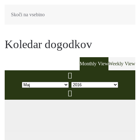
Skoči na vsebino
Koledar dogodkov
Monthly View
Weekly View