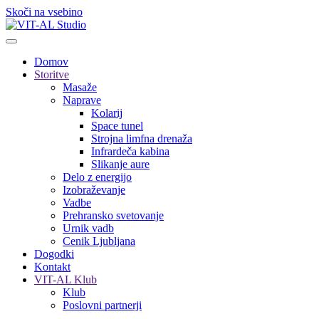
Skoči na vsebino
Domov
Storitve
Masaže
Naprave
Kolarij
Space tunel
Strojna limfna drenaža
Infrardeča kabina
Slikanje aure
Delo z energijo
Izobraževanje
Vadbe
Prehransko svetovanje
Urnik vadb
Cenik Ljubljana
Dogodki
Kontakt
VIT-AL Klub
Klub
Poslovni partnerji