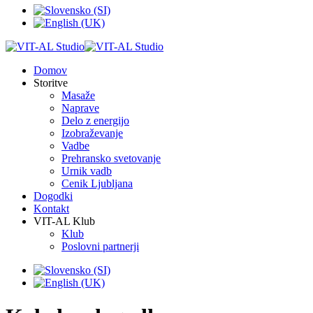
Domov
Storitve
Masaže
Naprave
Delo z energijo
Izobraževanje
Vadbe
Prehransko svetovanje
Urnik vadb
Cenik Ljubljana
Dogodki
Kontakt
VIT-AL Klub
Klub
Poslovni partnerji