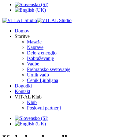
Domov
Storitve
Masaže
Naprave
Delo z energijo
Izobraževanje
Vadbe
Prehransko svetovanje
Urnik vadb
Cenik Ljubljana
Dogodki
Kontakt
VIT-AL Klub
Klub
Poslovni partnerji