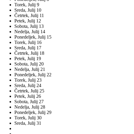
Torek,
Julij
9
Sreda,
Julij
10
Četrtek,
Julij
11
Petek,
Julij
12
Sobota,
Julij
13
Nedelja,
Julij
14
Ponedeljek,
Julij
15
Torek,
Julij
16
Sreda,
Julij
17
Četrtek,
Julij
18
Petek,
Julij
19
Sobota,
Julij
20
Nedelja,
Julij
21
Ponedeljek,
Julij
22
Torek,
Julij
23
Sreda,
Julij
24
Četrtek,
Julij
25
Petek,
Julij
26
Sobota,
Julij
27
Nedelja,
Julij
28
Ponedeljek,
Julij
29
Torek,
Julij
30
Sreda,
Julij
31