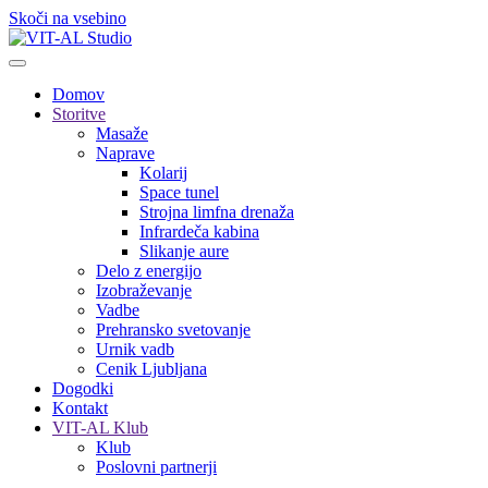
Skoči na vsebino
Domov
Storitve
Masaže
Naprave
Kolarij
Space tunel
Strojna limfna drenaža
Infrardeča kabina
Slikanje aure
Delo z energijo
Izobraževanje
Vadbe
Prehransko svetovanje
Urnik vadb
Cenik Ljubljana
Dogodki
Kontakt
VIT-AL Klub
Klub
Poslovni partnerji