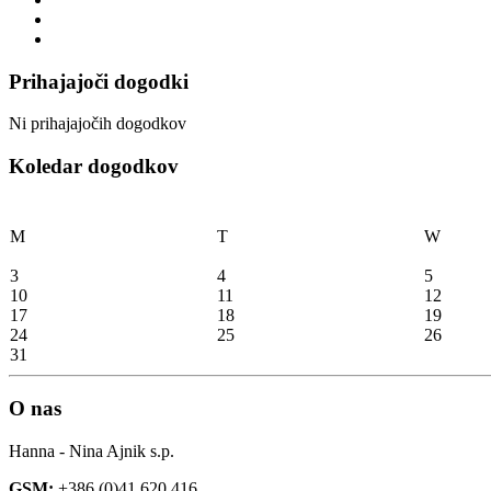
Prihajajoči dogodki
Ni prihajajočih dogodkov
Koledar dogodkov
M
T
W
3
4
5
10
11
12
17
18
19
24
25
26
31
O nas
Hanna - Nina Ajnik s.p.
GSM:
+386 (0)41 620 416