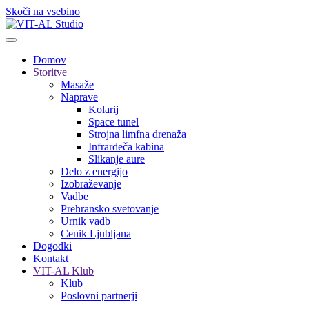
Skoči na vsebino
Domov
Storitve
Masaže
Naprave
Kolarij
Space tunel
Strojna limfna drenaža
Infrardeča kabina
Slikanje aure
Delo z energijo
Izobraževanje
Vadbe
Prehransko svetovanje
Urnik vadb
Cenik Ljubljana
Dogodki
Kontakt
VIT-AL Klub
Klub
Poslovni partnerji