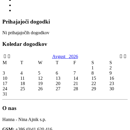
Prihajajoči dogodki
Ni prihajajočih dogodkov
Koledar dogodkov
Avgust
2026
M
T
W
T
F
S
S
1
2
3
4
5
6
7
8
9
10
11
12
13
14
15
16
17
18
19
20
21
22
23
24
25
26
27
28
29
30
31
O nas
Hanna - Nina Ajnik s.p.
GSM:
+386 (0)41 620 416