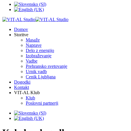
Domov
Storitve
Masaže
Naprave
Delo z energijo
Izobraževanje
Vadbe
Prehransko svetovanje
Urnik vadb
Cenik Ljubljana
Dogodki
Kontakt
VIT-AL Klub
Klub
Poslovni partnerji