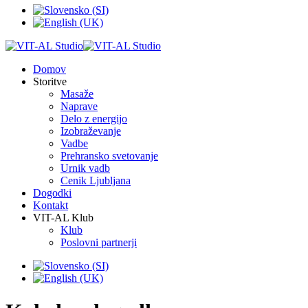
Domov
Storitve
Masaže
Naprave
Delo z energijo
Izobraževanje
Vadbe
Prehransko svetovanje
Urnik vadb
Cenik Ljubljana
Dogodki
Kontakt
VIT-AL Klub
Klub
Poslovni partnerji