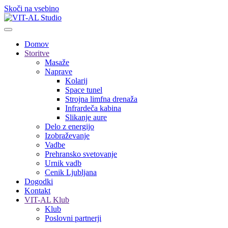
Skoči na vsebino
Domov
Storitve
Masaže
Naprave
Kolarij
Space tunel
Strojna limfna drenaža
Infrardeča kabina
Slikanje aure
Delo z energijo
Izobraževanje
Vadbe
Prehransko svetovanje
Urnik vadb
Cenik Ljubljana
Dogodki
Kontakt
VIT-AL Klub
Klub
Poslovni partnerji