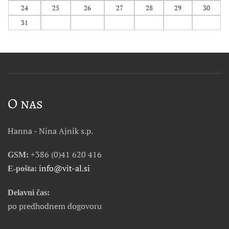
24
25
26
27
28
29
30
31
O nas
Hanna - Nina Ajnik s.p.
+386 (0)41 620 416
GSM:
info@vit-al.si
E-pošta:
Delavni čas:
po predhodnem dogovoru