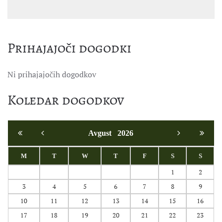
Prihajajoči dogodki
Ni prihajajočih dogodkov
Koledar dogodkov
Avgust
2026
M
T
W
T
F
S
S
1
2
3
4
5
6
7
8
9
10
11
12
13
14
15
16
17
18
19
20
21
22
23