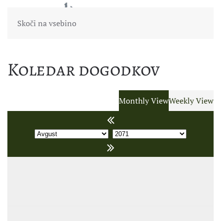
Skoči na vsebino
Koledar dogodkov
Monthly View
Weekly View