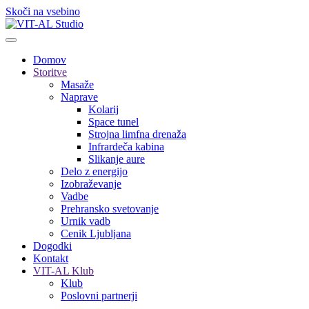
Skoči na vsebino
Domov
Storitve
Masaže
Naprave
Kolarij
Space tunel
Strojna limfna drenaža
Infrardeča kabina
Slikanje aure
Delo z energijo
Izobraževanje
Vadbe
Prehransko svetovanje
Urnik vadb
Cenik Ljubljana
Dogodki
Kontakt
VIT-AL Klub
Klub
Poslovni partnerji