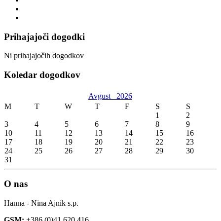
Prihajajoči dogodki
Ni prihajajočih dogodkov
Koledar dogodkov
Avgust
2026
M
T
W
T
F
S
S
1
2
3
4
5
6
7
8
9
10
11
12
13
14
15
16
17
18
19
20
21
22
23
24
25
26
27
28
29
30
31
O nas
Hanna - Nina Ajnik s.p.
GSM:
+386 (0)41 620 416