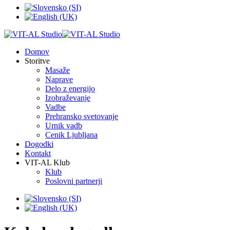
Domov
Storitve
Masaže
Naprave
Delo z energijo
Izobraževanje
Vadbe
Prehransko svetovanje
Urnik vadb
Cenik Ljubljana
Dogodki
Kontakt
VIT-AL Klub
Klub
Poslovni partnerji