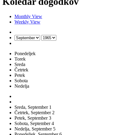
Koledar dogodkov
Monthly View
Weekly View
Ponedeljek
Torek
Sreda
Četrtek
Petek
Sobota
Nedelja
Sreda,
September
1
Četrtek,
September
2
Petek,
September
3
Sobota,
September
4
Nedelja,
September
5
Ponedeljek,
September
6