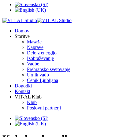
Domov
Storitve
Masaže
Naprave
Delo z energijo
Izobraževanje
Vadbe
Prehransko svetovanje
Urnik vadb
Cenik Ljubljana
Dogodki
Kontakt
VIT-AL Klub
Klub
Poslovni partnerji