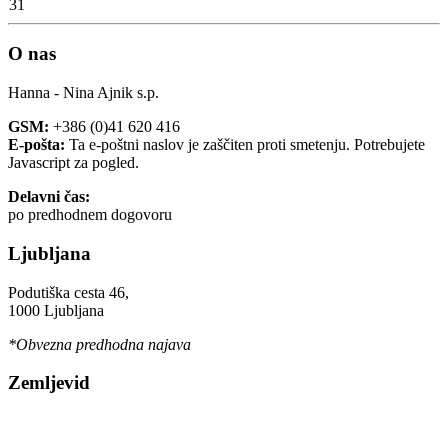
31
O nas
Hanna - Nina Ajnik s.p.
GSM:
+386 (0)41 620 416
E-pošta:
Ta e-poštni naslov je zaščiten proti smetenju. Potrebujete
Javascript za pogled.
Delavni čas:
po predhodnem dogovoru
Ljubljana
Podutiška cesta 46,
1000 Ljubljana
*Obvezna predhodna najava
Zemljevid