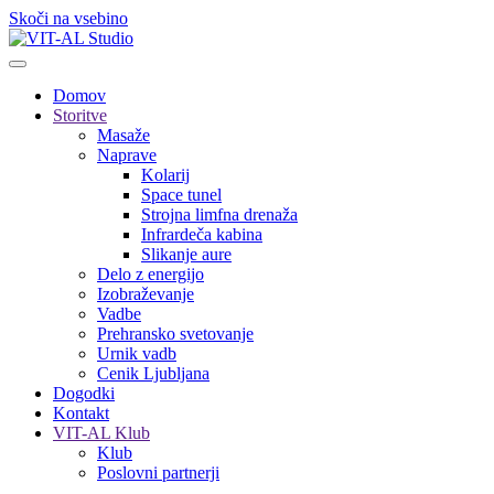
Skoči na vsebino
Domov
Storitve
Masaže
Naprave
Kolarij
Space tunel
Strojna limfna drenaža
Infrardeča kabina
Slikanje aure
Delo z energijo
Izobraževanje
Vadbe
Prehransko svetovanje
Urnik vadb
Cenik Ljubljana
Dogodki
Kontakt
VIT-AL Klub
Klub
Poslovni partnerji