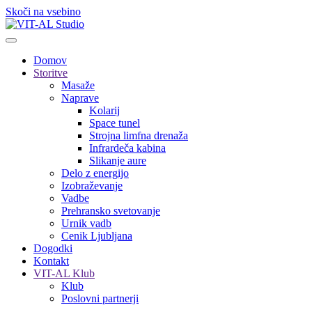
Skoči na vsebino
Domov
Storitve
Masaže
Naprave
Kolarij
Space tunel
Strojna limfna drenaža
Infrardeča kabina
Slikanje aure
Delo z energijo
Izobraževanje
Vadbe
Prehransko svetovanje
Urnik vadb
Cenik Ljubljana
Dogodki
Kontakt
VIT-AL Klub
Klub
Poslovni partnerji