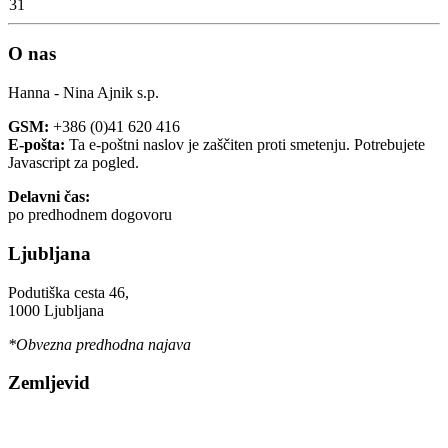
31
O nas
Hanna - Nina Ajnik s.p.
GSM:
+386 (0)41 620 416
E-pošta:
Ta e-poštni naslov je zaščiten proti smetenju. Potrebujete
Javascript za pogled.
Delavni čas:
po predhodnem dogovoru
Ljubljana
Podutiška cesta 46,
1000 Ljubljana
*Obvezna predhodna najava
Zemljevid