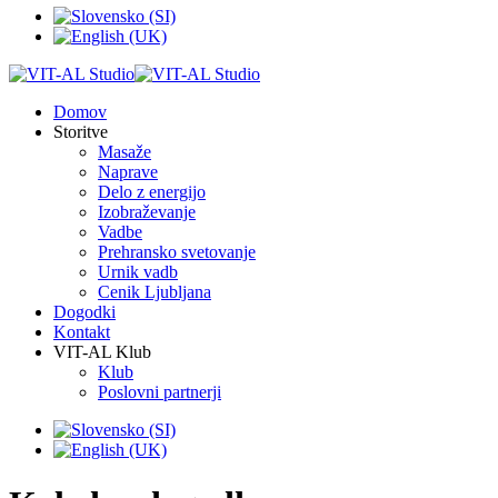
Domov
Storitve
Masaže
Naprave
Delo z energijo
Izobraževanje
Vadbe
Prehransko svetovanje
Urnik vadb
Cenik Ljubljana
Dogodki
Kontakt
VIT-AL Klub
Klub
Poslovni partnerji