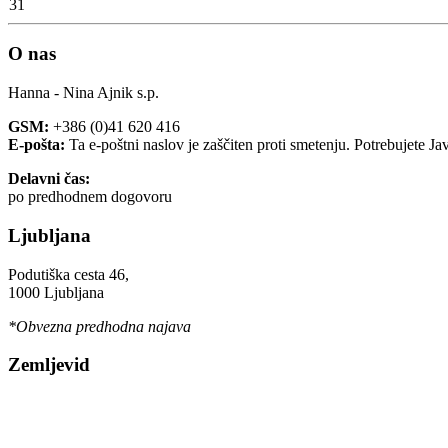
31
O nas
Hanna - Nina Ajnik s.p.
GSM:
+386 (0)41 620 416
E-pošta:
Ta e-poštni naslov je zaščiten proti smetenju. Potrebujete Ja
Delavni čas:
po predhodnem dogovoru
Ljubljana
Podutiška cesta 46,
1000 Ljubljana
*Obvezna predhodna najava
Zemljevid