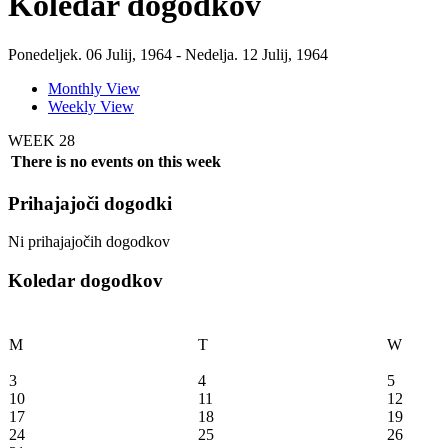
Koledar dogodkov
Ponedeljek. 06 Julij, 1964 - Nedelja. 12 Julij, 1964
Monthly View
Weekly View
WEEK 28
There is no events on this week
Prihajajoči dogodki
Ni prihajajočih dogodkov
Koledar dogodkov
M
T
W
3
4
5
10
11
12
17
18
19
24
25
26