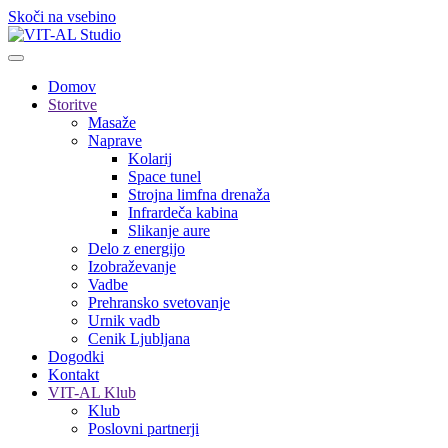
Skoči na vsebino
Domov
Storitve
Masaže
Naprave
Kolarij
Space tunel
Strojna limfna drenaža
Infrardeča kabina
Slikanje aure
Delo z energijo
Izobraževanje
Vadbe
Prehransko svetovanje
Urnik vadb
Cenik Ljubljana
Dogodki
Kontakt
VIT-AL Klub
Klub
Poslovni partnerji