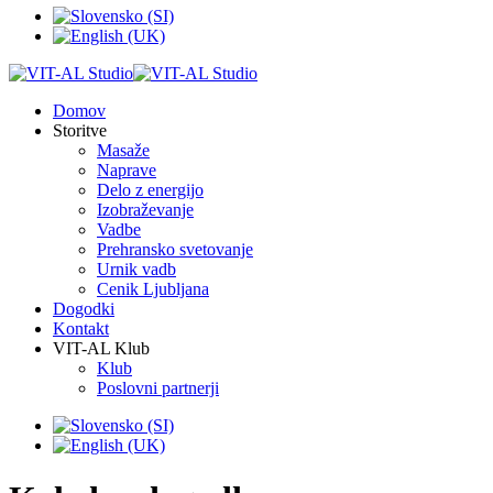
Domov
Storitve
Masaže
Naprave
Delo z energijo
Izobraževanje
Vadbe
Prehransko svetovanje
Urnik vadb
Cenik Ljubljana
Dogodki
Kontakt
VIT-AL Klub
Klub
Poslovni partnerji