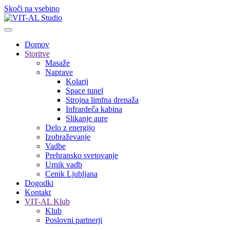
Skoči na vsebino
Domov
Storitve
Masaže
Naprave
Kolarij
Space tunel
Strojna limfna drenaža
Infrardeča kabina
Slikanje aure
Delo z energijo
Izobraževanje
Vadbe
Prehransko svetovanje
Urnik vadb
Cenik Ljubljana
Dogodki
Kontakt
VIT-AL Klub
Klub
Poslovni partnerji