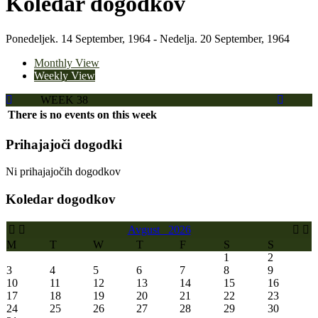
Koledar dogodkov
Ponedeljek. 14 September, 1964 - Nedelja. 20 September, 1964
Monthly View
Weekly View
WEEK 38
There is no events on this week
Prihajajoči dogodki
Ni prihajajočih dogodkov
Koledar dogodkov
Avgust
2026
M
T
W
T
F
S
S
1
2
3
4
5
6
7
8
9
10
11
12
13
14
15
16
17
18
19
20
21
22
23
24
25
26
27
28
29
30