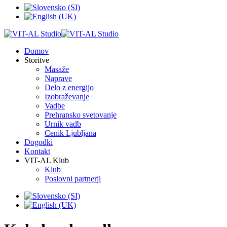
Domov
Storitve
Masaže
Naprave
Delo z energijo
Izobraževanje
Vadbe
Prehransko svetovanje
Urnik vadb
Cenik Ljubljana
Dogodki
Kontakt
VIT-AL Klub
Klub
Poslovni partnerji