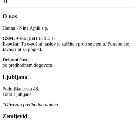
31
O nas
Hanna - Nina Ajnik s.p.
GSM:
+386 (0)41 620 416
E-pošta:
Ta e-poštni naslov je zaščiten proti smetenju. Potrebujete
Javascript za pogled.
Delavni čas:
po predhodnem dogovoru
Ljubljana
Podutiška cesta 46,
1000 Ljubljana
*Obvezna predhodna najava
Zemljevid