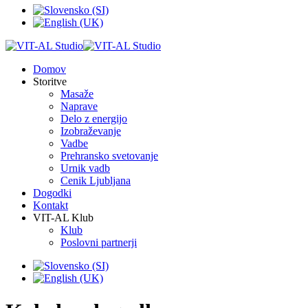
Domov
Storitve
Masaže
Naprave
Delo z energijo
Izobraževanje
Vadbe
Prehransko svetovanje
Urnik vadb
Cenik Ljubljana
Dogodki
Kontakt
VIT-AL Klub
Klub
Poslovni partnerji