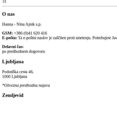
31
O nas
Hanna - Nina Ajnik s.p.
GSM:
+386 (0)41 620 416
E-pošta:
Ta e-poštni naslov je zaščiten proti smetenju. Potrebujete Ja
Delavni čas:
po predhodnem dogovoru
Ljubljana
Podutiška cesta 46,
1000 Ljubljana
*Obvezna predhodna najava
Zemljevid