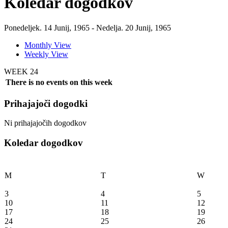
Koledar dogodkov
Ponedeljek. 14 Junij, 1965 - Nedelja. 20 Junij, 1965
Monthly View
Weekly View
WEEK 24
There is no events on this week
Prihajajoči dogodki
Ni prihajajočih dogodkov
Koledar dogodkov
M
T
W
3
4
5
10
11
12
17
18
19
24
25
26