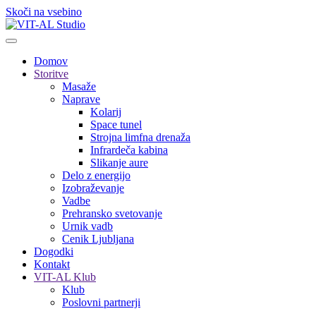
Skoči na vsebino
Domov
Storitve
Masaže
Naprave
Kolarij
Space tunel
Strojna limfna drenaža
Infrardeča kabina
Slikanje aure
Delo z energijo
Izobraževanje
Vadbe
Prehransko svetovanje
Urnik vadb
Cenik Ljubljana
Dogodki
Kontakt
VIT-AL Klub
Klub
Poslovni partnerji