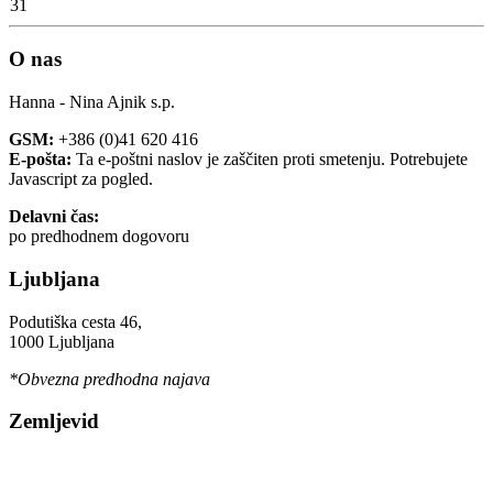
31
O nas
Hanna - Nina Ajnik s.p.
GSM:
+386 (0)41 620 416
E-pošta:
Ta e-poštni naslov je zaščiten proti smetenju. Potrebujete
Javascript za pogled.
Delavni čas:
po predhodnem dogovoru
Ljubljana
Podutiška cesta 46,
1000 Ljubljana
*Obvezna predhodna najava
Zemljevid