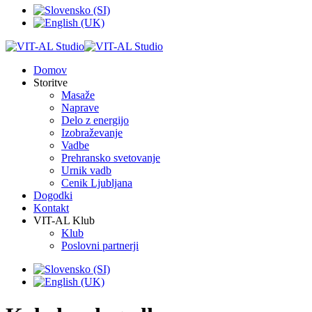
Domov
Storitve
Masaže
Naprave
Delo z energijo
Izobraževanje
Vadbe
Prehransko svetovanje
Urnik vadb
Cenik Ljubljana
Dogodki
Kontakt
VIT-AL Klub
Klub
Poslovni partnerji