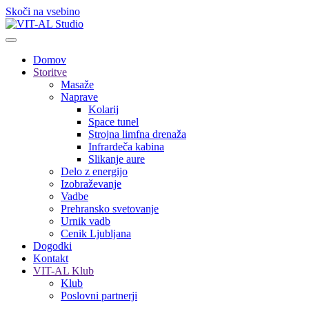
Skoči na vsebino
Domov
Storitve
Masaže
Naprave
Kolarij
Space tunel
Strojna limfna drenaža
Infrardeča kabina
Slikanje aure
Delo z energijo
Izobraževanje
Vadbe
Prehransko svetovanje
Urnik vadb
Cenik Ljubljana
Dogodki
Kontakt
VIT-AL Klub
Klub
Poslovni partnerji