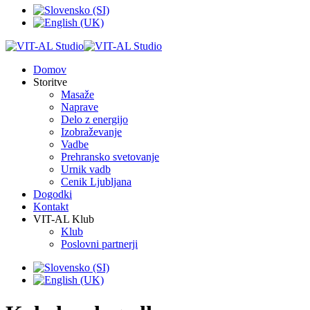
Domov
Storitve
Masaže
Naprave
Delo z energijo
Izobraževanje
Vadbe
Prehransko svetovanje
Urnik vadb
Cenik Ljubljana
Dogodki
Kontakt
VIT-AL Klub
Klub
Poslovni partnerji