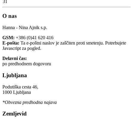
31
O nas
Hanna - Nina Ajnik s.p.
GSM:
+386 (0)41 620 416
E-pošta:
Ta e-poštni naslov je zaščiten proti smetenju. Potrebujete
Javascript za pogled.
Delavni čas:
po predhodnem dogovoru
Ljubljana
Podutiška cesta 46,
1000 Ljubljana
*Obvezna predhodna najava
Zemljevid