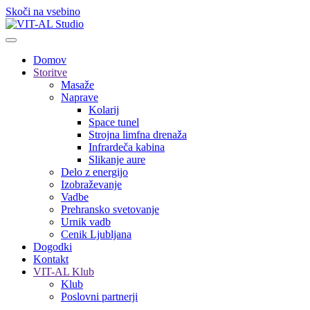
Skoči na vsebino
Domov
Storitve
Masaže
Naprave
Kolarij
Space tunel
Strojna limfna drenaža
Infrardeča kabina
Slikanje aure
Delo z energijo
Izobraževanje
Vadbe
Prehransko svetovanje
Urnik vadb
Cenik Ljubljana
Dogodki
Kontakt
VIT-AL Klub
Klub
Poslovni partnerji