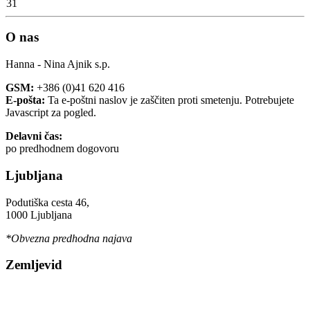
31
O nas
Hanna - Nina Ajnik s.p.
GSM:
+386 (0)41 620 416
E-pošta:
Ta e-poštni naslov je zaščiten proti smetenju. Potrebujete
Javascript za pogled.
Delavni čas:
po predhodnem dogovoru
Ljubljana
Podutiška cesta 46,
1000 Ljubljana
*Obvezna predhodna najava
Zemljevid