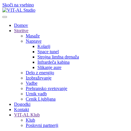
Skoči na vsebino
Domov
Storitve
Masaže
Naprave
Kolarij
Space tunel
Strojna limfna drenaža
Infrardeča kabina
Slikanje aure
Delo z energijo
Izobraževanje
Vadbe
Prehransko svetovanje
Urnik vadb
Cenik Ljubljana
Dogodki
Kontakt
VIT-AL Klub
Klub
Poslovni partnerji