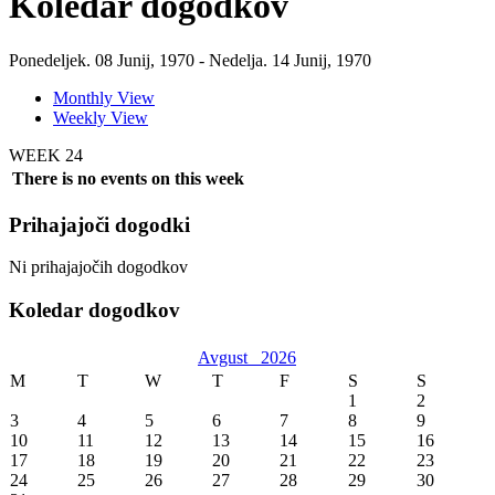
Koledar dogodkov
Ponedeljek. 08 Junij, 1970 - Nedelja. 14 Junij, 1970
Monthly View
Weekly View
WEEK 24
There is no events on this week
Prihajajoči dogodki
Ni prihajajočih dogodkov
Koledar dogodkov
Avgust
2026
M
T
W
T
F
S
S
1
2
3
4
5
6
7
8
9
10
11
12
13
14
15
16
17
18
19
20
21
22
23
24
25
26
27
28
29
30