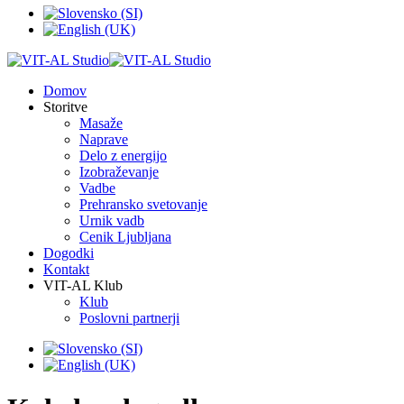
Domov
Storitve
Masaže
Naprave
Delo z energijo
Izobraževanje
Vadbe
Prehransko svetovanje
Urnik vadb
Cenik Ljubljana
Dogodki
Kontakt
VIT-AL Klub
Klub
Poslovni partnerji