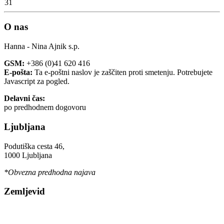
31
O nas
Hanna - Nina Ajnik s.p.
GSM:
+386 (0)41 620 416
E-pošta:
Ta e-poštni naslov je zaščiten proti smetenju. Potrebujete
Javascript za pogled.
Delavni čas:
po predhodnem dogovoru
Ljubljana
Podutiška cesta 46,
1000 Ljubljana
*Obvezna predhodna najava
Zemljevid