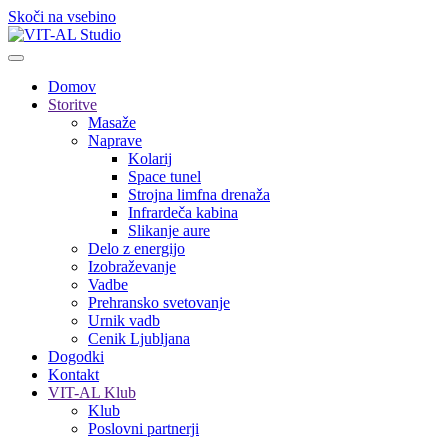
Skoči na vsebino
Domov
Storitve
Masaže
Naprave
Kolarij
Space tunel
Strojna limfna drenaža
Infrardeča kabina
Slikanje aure
Delo z energijo
Izobraževanje
Vadbe
Prehransko svetovanje
Urnik vadb
Cenik Ljubljana
Dogodki
Kontakt
VIT-AL Klub
Klub
Poslovni partnerji