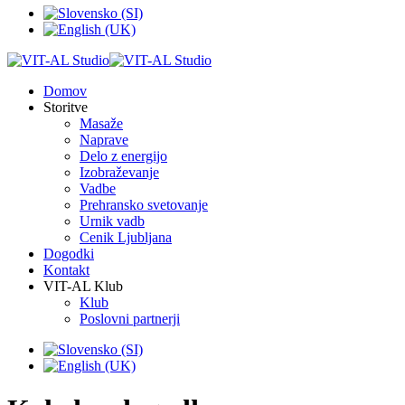
Domov
Storitve
Masaže
Naprave
Delo z energijo
Izobraževanje
Vadbe
Prehransko svetovanje
Urnik vadb
Cenik Ljubljana
Dogodki
Kontakt
VIT-AL Klub
Klub
Poslovni partnerji