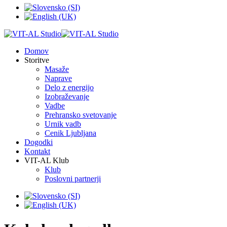
Domov
Storitve
Masaže
Naprave
Delo z energijo
Izobraževanje
Vadbe
Prehransko svetovanje
Urnik vadb
Cenik Ljubljana
Dogodki
Kontakt
VIT-AL Klub
Klub
Poslovni partnerji