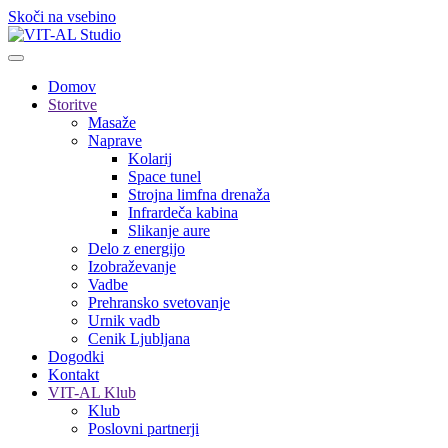
Skoči na vsebino
Domov
Storitve
Masaže
Naprave
Kolarij
Space tunel
Strojna limfna drenaža
Infrardeča kabina
Slikanje aure
Delo z energijo
Izobraževanje
Vadbe
Prehransko svetovanje
Urnik vadb
Cenik Ljubljana
Dogodki
Kontakt
VIT-AL Klub
Klub
Poslovni partnerji