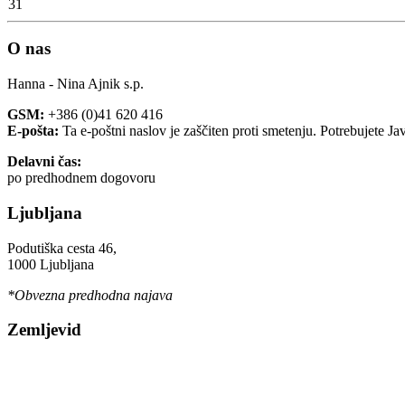
31
O nas
Hanna - Nina Ajnik s.p.
GSM:
+386 (0)41 620 416
E-pošta:
Ta e-poštni naslov je zaščiten proti smetenju. Potrebujete Ja
Delavni čas:
po predhodnem dogovoru
Ljubljana
Podutiška cesta 46,
1000 Ljubljana
*Obvezna predhodna najava
Zemljevid