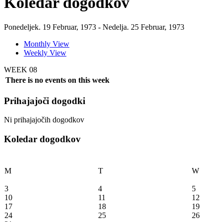
Koledar dogodkov
Ponedeljek. 19 Februar, 1973 - Nedelja. 25 Februar, 1973
Monthly View
Weekly View
WEEK 08
There is no events on this week
Prihajajoči dogodki
Ni prihajajočih dogodkov
Koledar dogodkov
M
T
W
3
4
5
10
11
12
17
18
19
24
25
26