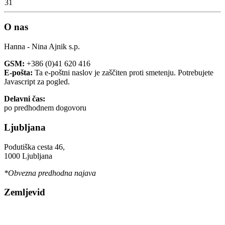
31
O nas
Hanna - Nina Ajnik s.p.
GSM:
+386 (0)41 620 416
E-pošta:
Ta e-poštni naslov je zaščiten proti smetenju. Potrebujete
Javascript za pogled.
Delavni čas:
po predhodnem dogovoru
Ljubljana
Podutiška cesta 46,
1000 Ljubljana
*Obvezna predhodna najava
Zemljevid