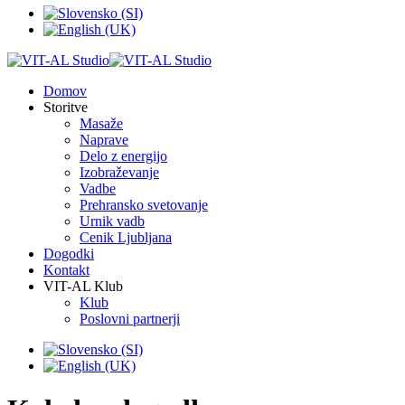
Domov
Storitve
Masaže
Naprave
Delo z energijo
Izobraževanje
Vadbe
Prehransko svetovanje
Urnik vadb
Cenik Ljubljana
Dogodki
Kontakt
VIT-AL Klub
Klub
Poslovni partnerji