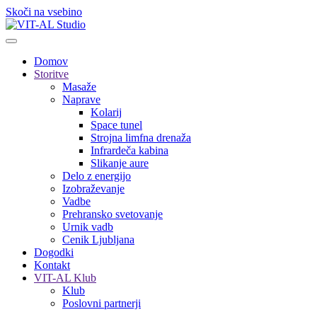
Skoči na vsebino
Domov
Storitve
Masaže
Naprave
Kolarij
Space tunel
Strojna limfna drenaža
Infrardeča kabina
Slikanje aure
Delo z energijo
Izobraževanje
Vadbe
Prehransko svetovanje
Urnik vadb
Cenik Ljubljana
Dogodki
Kontakt
VIT-AL Klub
Klub
Poslovni partnerji