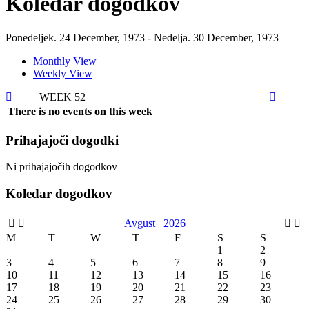
Koledar dogodkov
Ponedeljek. 24 December, 1973 - Nedelja. 30 December, 1973
Monthly View
Weekly View
WEEK 52
There is no events on this week
Prihajajoči dogodki
Ni prihajajočih dogodkov
Koledar dogodkov
Avgust
2026
M
T
W
T
F
S
S
1
2
3
4
5
6
7
8
9
10
11
12
13
14
15
16
17
18
19
20
21
22
23
24
25
26
27
28
29
30