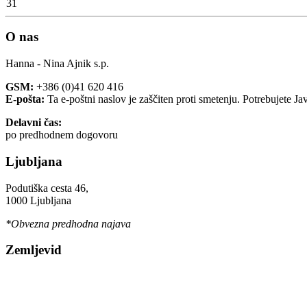
31
O nas
Hanna - Nina Ajnik s.p.
GSM:
+386 (0)41 620 416
E-pošta:
Ta e-poštni naslov je zaščiten proti smetenju. Potrebujete Ja
Delavni čas:
po predhodnem dogovoru
Ljubljana
Podutiška cesta 46,
1000 Ljubljana
*Obvezna predhodna najava
Zemljevid