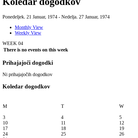
Koledar dogodkov
Ponedeljek. 21 Januar, 1974 - Nedelja. 27 Januar, 1974
Monthly View
Weekly View
WEEK 04
There is no events on this week
Prihajajoči dogodki
Ni prihajajočih dogodkov
Koledar dogodkov
M
T
W
3
4
5
10
11
12
17
18
19
24
25
26