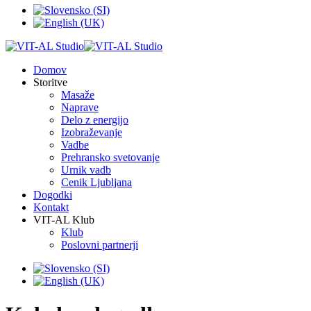
Domov
Storitve
Masaže
Naprave
Delo z energijo
Izobraževanje
Vadbe
Prehransko svetovanje
Urnik vadb
Cenik Ljubljana
Dogodki
Kontakt
VIT-AL Klub
Klub
Poslovni partnerji