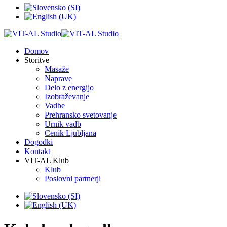
Domov
Storitve
Masaže
Naprave
Delo z energijo
Izobraževanje
Vadbe
Prehransko svetovanje
Urnik vadb
Cenik Ljubljana
Dogodki
Kontakt
VIT-AL Klub
Klub
Poslovni partnerji