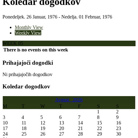
Koledar dogodkov
Ponedeljek. 26 Januar, 1976 - Nedelja. 01 Februar, 1976
Monthly View
Weekly View
WEEK 05
There is no events on this week
Prihajajoči dogodki
Ni prihajajočih dogodkov
Koledar dogodkov
Avgust
2026
M
T
W
T
F
S
S
1
2
3
4
5
6
7
8
9
10
11
12
13
14
15
16
17
18
19
20
21
22
23
24
25
26
27
28
29
30