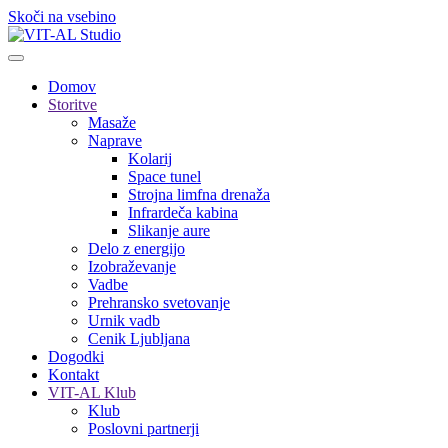
Skoči na vsebino
Domov
Storitve
Masaže
Naprave
Kolarij
Space tunel
Strojna limfna drenaža
Infrardeča kabina
Slikanje aure
Delo z energijo
Izobraževanje
Vadbe
Prehransko svetovanje
Urnik vadb
Cenik Ljubljana
Dogodki
Kontakt
VIT-AL Klub
Klub
Poslovni partnerji