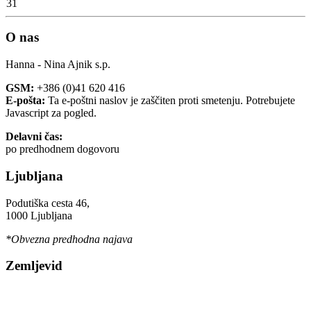
31
O nas
Hanna - Nina Ajnik s.p.
GSM:
+386 (0)41 620 416
E-pošta:
Ta e-poštni naslov je zaščiten proti smetenju. Potrebujete
Javascript za pogled.
Delavni čas:
po predhodnem dogovoru
Ljubljana
Podutiška cesta 46,
1000 Ljubljana
*Obvezna predhodna najava
Zemljevid