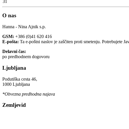
31
O nas
Hanna - Nina Ajnik s.p.
GSM:
+386 (0)41 620 416
E-pošta:
Ta e-poštni naslov je zaščiten proti smetenju. Potrebujete Ja
Delavni čas:
po predhodnem dogovoru
Ljubljana
Podutiška cesta 46,
1000 Ljubljana
*Obvezna predhodna najava
Zemljevid