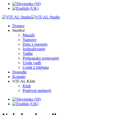
Domov
Storitve
Masaže
Naprave
Delo z energijo
Izobraževanje
Vadbe
Prehransko svetovanje
Urnik vadb
Cenik Ljubljana
Dogodki
Kontakt
VIT-AL Klub
Klub
Poslovni partnerji