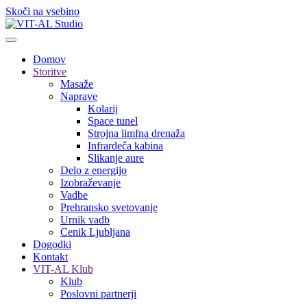
Skoči na vsebino
Domov
Storitve
Masaže
Naprave
Kolarij
Space tunel
Strojna limfna drenaža
Infrardeča kabina
Slikanje aure
Delo z energijo
Izobraževanje
Vadbe
Prehransko svetovanje
Urnik vadb
Cenik Ljubljana
Dogodki
Kontakt
VIT-AL Klub
Klub
Poslovni partnerji