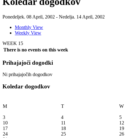
Koledar dogodkov
Ponedeljek. 08 April, 2002 - Nedelja. 14 April, 2002
Monthly View
Weekly View
WEEK 15
There is no events on this week
Prihajajoči dogodki
Ni prihajajočih dogodkov
Koledar dogodkov
M
T
W
3
4
5
10
11
12
17
18
19
24
25
26