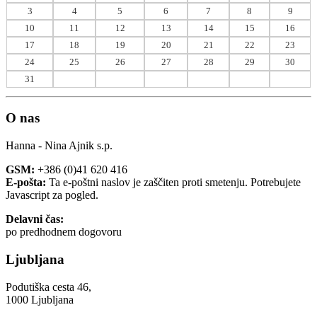
3
4
5
6
7
8
9
10
11
12
13
14
15
16
17
18
19
20
21
22
23
24
25
26
27
28
29
30
31
O nas
Hanna - Nina Ajnik s.p.
GSM:
+386 (0)41 620 416
E-pošta:
Ta e-poštni naslov je zaščiten proti smetenju. Potrebujete
Javascript za pogled.
Delavni čas:
po predhodnem dogovoru
Ljubljana
Podutiška cesta 46,
1000 Ljubljana