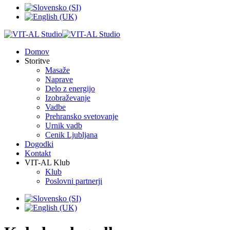
Domov
Storitve
Masaže
Naprave
Delo z energijo
Izobraževanje
Vadbe
Prehransko svetovanje
Urnik vadb
Cenik Ljubljana
Dogodki
Kontakt
VIT-AL Klub
Klub
Poslovni partnerji