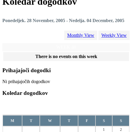
Koledar dogodkov
Ponedeljek. 28 November, 2005 - Nedelja. 04 December, 2005
Monthly View
Weekly View
WEEK 48
There is no events on this week
Prihajajoči dogodki
Ni prihajajočih dogodkov
Koledar dogodkov
Avgust
2026
M
T
W
T
F
S
S
1
2