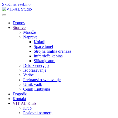
Skoči na vsebino
Domov
Storitve
Masaže
Naprave
Kolarij
Space tunel
Strojna limfna drenaža
Infrardeča kabina
Slikanje aure
Delo z energijo
Izobraževanje
Vadbe
Prehransko svetovanje
Urnik vadb
Cenik Ljubljana
Dogodki
Kontakt
VIT-AL Klub
Klub
Poslovni partnerji